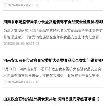
2026-08-05 06:08:20
便民街区等重点区域，开展餐饮夜市食品安全专项检查工作。压
实主体责任，规范经营流程。该局聚焦餐饮夜市经营全流程，重
点排查经营场所环...
河南省市场监管局举办食盐及销售环节食品安全检查员培训班
为深入贯彻落实《网络食品销售经营者落实食品安全主体责任监
督管理规定》《食品销售连锁企业落实食品安全主体责任监督管
2026-08-03 06:25:03
理规定》等新规要求，提升全省食品销售环节专业化、精准化监
管水平。7月29日至31日，河南省市场监管局在信阳市光山县举
办全省食盐及...
河南安阳召开市政府食安委扩大会暨食品安全突出问题专项整
7月31日，河南省安阳市召开市政府食安委扩大会暨食品安全突
出问题专项整治推进会，贯彻落实省委、省政府关于食品安全工
2026-08-03 03:27:10
作部署，安排下一阶段重点任务。会议由安阳市政府副秘书长焦
亚军主持，市政府食安办主任、市市场监管局党组书记、局长、
督办王俊杰讲评...
山东政企联动推进外卖食安共治 济南首批商家签署承诺书