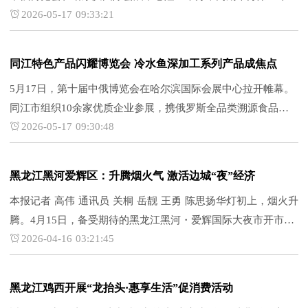
2026-05-17 09:33:21
届哈尔滨国际经济贸易洽谈会。鸡西市精心组织代表团盛装参
展，以“山水墨都、诗画江湖”为主题，全方位展示城市形象、产
业实力与开放...
同江特色产品闪耀博览会 冷水鱼深加工系列产品成焦点
5月17日，第十届中俄博览会在哈尔滨国际会展中心拉开帷幕。
同江市组织10余家优质企业参展，携俄罗斯全品类溯源食品、
2026-05-17 09:30:48
黑龙江冷水鱼精深加工产品等数十款核心产品精彩亮相，集中展
现同江作为向北开放前沿口岸的发展成果与产业活力，成为本届
中俄博览会的一...
黑龙江黑河爱辉区：升腾烟火气 激活边城“夜”经济
本报记者 高伟 通讯员 关桐 岳靓 王勇 陈思扬华灯初上，烟火升
腾。4月15日，备受期待的黑龙江黑河・爱辉国际大夜市开市，
2026-04-16 03:21:45
热辣滚烫的夜生活正式回归。黑河·爱辉国际大夜市开市首日航
拍 胡鹏博/摄走进夜市，人流如织、热闹非凡，随处可见前来打
卡、...
黑龙江鸡西开展“龙抬头·惠享生活”促消费活动