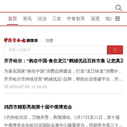
首页
资讯
法治
三农
中食智库
深度
地方
消
消费
齐齐哈尔：“购在中国·食在龙江”鹤城优品百姓市集 让您真正
为落实国家“购在中国”消费品牌建设，打造“龙江味道”消费IP，
齐齐哈尔市持续培育“鹤城优品”品牌，帮助企业搭建平台，开展
2026-07-09 11:16:59
特色促消费活动，持续激活城市消费动能。7月12日—7月21
日，“购在中国·食在龙江”鹤城优品百姓市集将在齐齐哈尔国际
会展...
鸡西市精彩亮相第十届中俄博览会
5月的哈尔滨，万物并秀，商潮涌动。5月17日至21日，第十届
中俄博览会在哈尔滨国际会展中心隆重举办，同期举办第三十五