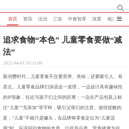
首页
资讯
法治
三农
中食智库
深度
地方
消
追求食物“本色” 儿童零食要做“减
法”
2022-04-01 03:31:00
新消费时代，儿童零食不仅要营养、美味，还要吸引人、有
卖点。儿童零食品牌们深谙这一道理，一边设计具有趣味性
的IP形象，拉近与孩子们之间的距离；一边在产品包装上标
注“儿童”“无添加”等字样，吸引父母们的注意。值得提醒的
是，“儿童”不能只是噱头，在品牌将零食定位为“儿童适
用”时，应该回归食物的本质，以提升品质、营养健康为目