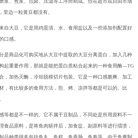
磨浆、煮浆、点卤、压滤等工序而制成。但在超市或自由市场
腐，里边一粒黄豆都没有。
来自大豆，它是用鸡蛋清、水、食用盐以及一些添加剂配置好
的口感。
分是商品化可购买地从大豆中提取的大豆分离蛋白，加入几种
构起重要作用，那就是能把蛋白质粘合起来的一种食用酶—TG
黏合，加热灭酶，冷却脱模切片包装。它是一种口感脆爽、加工
材，有比较多的食用方法，煎、烤、凉拌等都是可以的。比
。
感等都是不一样的。它不属于豆制品，不同处是所用原料不一
理食品原料，是将鱼肉斩拌后，加食盐、副原料等进行擂溃，
制品种类很多包括鱼丸、鱼糕、鱼香肠、鱼卷等。由于鱼糜制