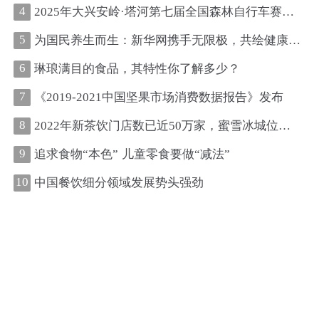
4
2025年大兴安岭·塔河第七届全国森林自行车赛圆满收官
5
为国民养生而生：新华网携手无限极，共绘健康中国新图景
6
琳琅满目的食品，其特性你了解多少？
7
《2019-2021中国坚果市场消费数据报告》发布
8
2022年新茶饮门店数已近50万家，蜜雪冰城位居第一、古茗第二
9
追求食物“本色” 儿童零食要做“减法”
10
中国餐饮细分领域发展势头强劲