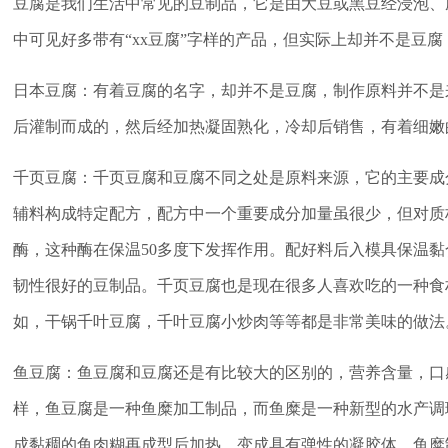
豆腐是我们生活中常见的豆制品，它是由大豆或黑豆经浸泡、
中可见好多带有“xx豆腐”字样的产品，但实际上却并不是豆
日本豆腐：有着豆腐的名字，却并不是豆腐，制作原料并不是
后灌制而成的，然后经加热凝固熟化，冷却后销售，有着细嫩
千页豆腐：千页豆腐和豆腐不同之处是原料来源，它的主要成
辅料构成特定配方，配方中一个重要成分加量虽很少，但对质
酶，这种酶在保温50多度下发挥作用。配好料后入模具保温
韧性很好的豆制品。千页豆腐也是现在很多人喜欢吃的一种食
如，干锅千叶豆腐，千叶豆腐小炒肉等等都是非常美味的做法
鱼豆腐：鱼豆腐和豆腐还是有比较大的区别的，营养含量，口
样，鱼豆腐是一种鱼糜加工制品，而鱼糜是一种新型的水产调
成黏稠的鱼肉糊再成型后加热，变成具有弹性的凝胶体。鱼糜