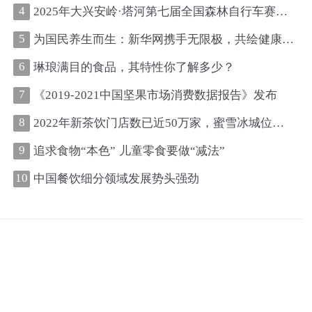
4
2025年大兴安岭·塔河第七届全国森林自行车赛圆满收官
5
为国民养生而生：新华网携手无限极，共绘健康中国新图景
6
琳琅满目的食品，其特性你了解多少？
7
《2019-2021中国坚果市场消费数据报告》发布
8
2022年新茶饮门店数已近50万家，蜜雪冰城位居第一、古茗第二
9
追求食物“本色” 儿童零食要做“减法”
10
中国餐饮细分领域发展势头强劲