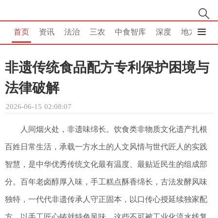
首页
资讯
法治
三农
中食智库
深度
地方
消
非遗传统食品配方专利保护困境与
法律破解
2026-06-15 02:08:07
人间烟火处，非遗味绵长。饮食类非物质文化遗产扎根
百姓日常生活，承载一方水土的人文风情与世代匠人的实践
智慧，是中华优秀传统文化最有温度、最贴近民生的组成部
分。百年老卤醇厚入味，手工糕点酥香绵长，古法发酵风味
独特，一代代非遗传承人守正固本，以口传心授延续独家配
方，以手工匠心铸就特色风味。这些不可被工业化流水线复