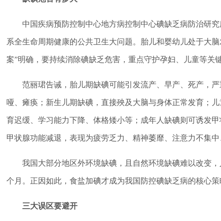
中国疾病预防控制中心地方病控制中心碘缺乏病防治研究
系全生命周期健康的公共卫生大问题。胎儿和婴幼儿处于大脑
案”明确，要持续消除碘缺乏危害，重点守护孕妇、儿童等关
范丽珺告诫，胎儿期缺碘可能引发流产、早产、死产，严
哑、瘫痪；新生儿期缺碘，直接殃及大脑与身体正常发育；儿
育迟缓、学习能力下降、体格矮小等；成年人缺碘则可诱发甲
甲状腺功能减退，表现为疲劳乏力、精神萎靡、注意力不集中
我国大部分地区外环境缺碘，且自然环境缺碘难以改变，
个月。正因如此，食盐加碘才成为我国防控碘缺乏病的核心策
三大误区要避开