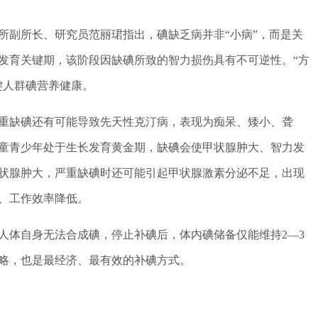
所副所长、研究员范丽珺指出，碘缺乏病并非“小病”，而是关
发育关键期，该阶段因缺碘所致的智力损伤具有不可逆性。“方
键人群碘营养健康。
重缺碘还有可能导致先天性克汀病，表现为痴呆、矮小、聋
童青少年处于生长发育黄金期，缺碘会使甲状腺肿大、智力发
状腺肿大，严重缺碘时还可能引起甲状腺激素分泌不足，出现
、工作效率降低。
人体自身无法合成碘，停止补碘后，体内碘储备仅能维持2—3
略，也是最经济、最有效的补碘方式。