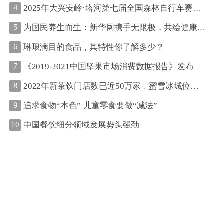
4
2025年大兴安岭·塔河第七届全国森林自行车赛圆满收官
5
为国民养生而生：新华网携手无限极，共绘健康中国新图景
6
琳琅满目的食品，其特性你了解多少？
7
《2019-2021中国坚果市场消费数据报告》发布
8
2022年新茶饮门店数已近50万家，蜜雪冰城位居第一、古茗第二
9
追求食物“本色” 儿童零食要做“减法”
10
中国餐饮细分领域发展势头强劲