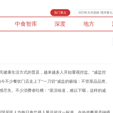
热门看点
2025年大兴安岭·塔河
中食智库
深度
地方
民健康生活方式的普及，越来越多人开始重视控盐。“减盐控
今不少餐饮门店走上了“一刀切”减盐的极端：不管菜品品类、
感尽失。不少消费者吐槽：“菜没味道，难以下咽，这样的减
我国居民人均每日食盐摄入量远超这一标准，在外就餐更是钠摄