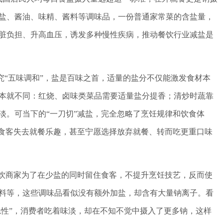
盐、酱油、味精、酱料等调味品，一份普通家常菜的含盐量，
脏负担、升高血压，诱发多种慢性疾病，推动餐饮行业减盐是
讲究“五味调和”，盐是百味之首，适量的盐分不仅能激发食材本
本就不同：红烧、卤味类菜品需要适量盐分提香；清炒时蔬靠
淡。可当下的“一刀切”减盐，完全忽略了烹饪规律和饮食体
让食客失去就餐乐趣，甚至宁愿选择放弃就餐、转而吃更重口味
餐饮商家为了在少盐的同时留住食客，不提升烹饪技艺，反而使
料等，这些调味品看似没有额外加盐，却含有大量钠离子。看
隐性”，消费者吃着味淡，却在不知不觉中摄入了更多钠，这样