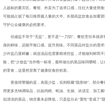
入超标的重灾区。餐馆、外卖为了追求口感，往往大量使用食
可能就占据了每日推荐摄入量的大半。长期高盐饮食会加重肾
守护公众健康的必然要求。
但减盐不等于“无盐”，更不是“一刀切”。餐饮烹饪本就
身的鲜味，还能平衡口感、提升风味。不同菜品对盐分的需求
少许盐凸显鲜嫩；就连汤品也需要精准控盐，才能做到鲜而不
验，把“少放盐”当作唯一标准，最终做出的菜品味同嚼蜡，
的零食，这显然背离了健康饮食的初衷。
更值得警惕的是，表面少盐，实则暗藏“隐形钠”。部分
用更多含钠调味品，比如鸡精、蚝油、生抽、浓汤宝、加工酱
似清淡的菜品，钠含量未必降低，只是盐分从“显性”变成了“