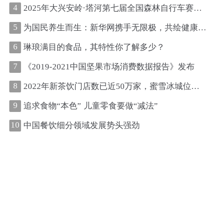
4
2025年大兴安岭·塔河第七届全国森林自行车赛圆满收官
5
为国民养生而生：新华网携手无限极，共绘健康中国新图景
6
琳琅满目的食品，其特性你了解多少？
7
《2019-2021中国坚果市场消费数据报告》发布
8
2022年新茶饮门店数已近50万家，蜜雪冰城位居第一、古茗第二
9
追求食物“本色” 儿童零食要做“减法”
10
中国餐饮细分领域发展势头强劲