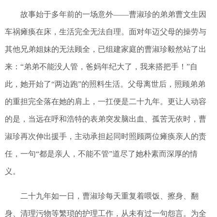
故事始于多年前的一场意外——曹淑珍的弟弟曹文生因
车祸瘫痪在床，生活完全无法自理。面对年迈父母的操劳与
其他兄弟姐妹的无法顾全，已组建家庭的曹淑珍毅然站了出
来：“弟弟不能没人管，爸妈年纪大了，我来搭把手！”自
此，她开始了“两边跑”的照料生活。父母离世后，照顾弟弟
的重担完全落在她的肩上，一扛便是二十九年。更让人动容
的是，当远在呼和浩特的表弟突发脑出血、孤苦无依时，曹
淑珍再次伸出援手，主动承担起同时照顾两位瘫痪亲人的责
任，一句“都是亲人，不能不管”道尽了她朴素而深厚的情
义。
二十九年如一日，曹淑珍每天重复着喂饭、擦身、翻
身、清理污物等繁琐的护理工作，从未有过一句怨言。为全