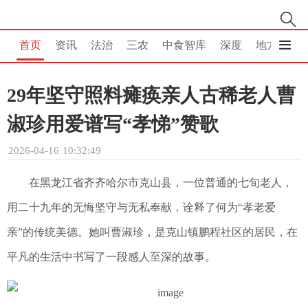
首页
资讯
法治
三农
中食智库
深度
地方
消
29年坚守照料瘫痪亲人古稀老人曹
淑珍用爱谱写“孝悌”赞歌
2026-04-16 10:32:49
在黑龙江省齐齐哈尔市克山县，一位普通的七旬老人，
用二十九年的无悔坚守与无私奉献，诠释了何为“孝老爱
亲”的传统美德。她叫曹淑珍，是克山镇鹏程社区的居民，在
平凡的生活中书写了一段感人至深的故事。