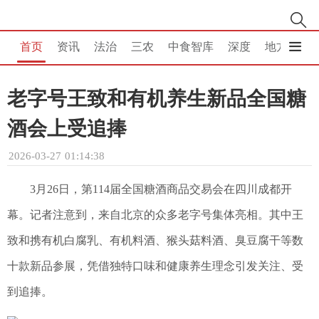
首页
资讯
法治
三农
中食智库
深度
地方
消
老字号王致和有机养生新品全国糖
酒会上受追捧
2026-03-27 01:14:38
3月26日，第114届全国糖酒商品交易会在四川成都开
幕。记者注意到，来自北京的众多老字号集体亮相。其中王
致和携有机白腐乳、有机料酒、猴头菇料酒、臭豆腐干等数
十款新品参展，凭借独特口味和健康养生理念引发关注、受
到追捧。