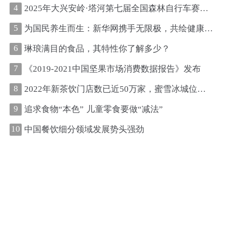
4
2025年大兴安岭·塔河第七届全国森林自行车赛圆满收官
5
为国民养生而生：新华网携手无限极，共绘健康中国新图景
6
琳琅满目的食品，其特性你了解多少？
7
《2019-2021中国坚果市场消费数据报告》发布
8
2022年新茶饮门店数已近50万家，蜜雪冰城位居第一、古茗第二
9
追求食物“本色” 儿童零食要做“减法”
10
中国餐饮细分领域发展势头强劲