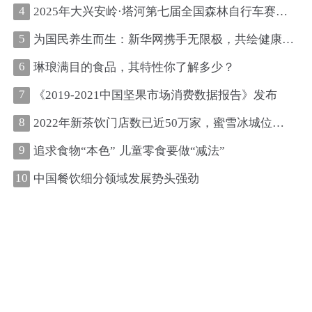
4
2025年大兴安岭·塔河第七届全国森林自行车赛圆满收官
5
为国民养生而生：新华网携手无限极，共绘健康中国新图景
6
琳琅满目的食品，其特性你了解多少？
7
《2019-2021中国坚果市场消费数据报告》发布
8
2022年新茶饮门店数已近50万家，蜜雪冰城位居第一、古茗第二
9
追求食物“本色” 儿童零食要做“减法”
10
中国餐饮细分领域发展势头强劲