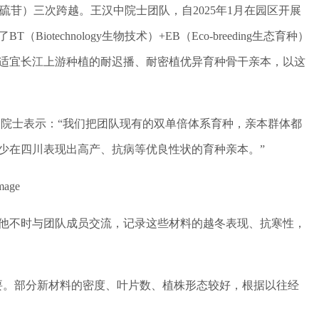
低硫苷）三次跨越。王汉中院士团队，自2025年1月在园区开展
echnology生物技术）+EB（Eco-breeding生态育种）
4份适宜长江上游种植的耐迟播、耐密植优异育种骨干亲本，以这
中院士表示：“我们把团队现有的双单倍体系育种，亲本群体都
少在四川表现出高产、抗病等优良性状的育种亲本。”
他不时与团队成员交流，记录这些材料的越冬表现、抗寒性，
要。部分新材料的密度、叶片数、植株形态较好，根据以往经