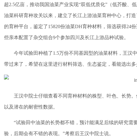
超2.5亿亩，推动我国油菜产业实现“双低优质化”（低芥酸、
油菜科研育种攻关以来，建立了长江上游油菜育种中心，打造了BT（Biot
的育种平台，鉴定了15820份油菜DH育种材料，筛选获得2
些亲本配置了杂交组合9个参加四川及长江上游品种试验。
今年试验田种植了1.5万份不同基因型的油菜材料，王汉
带过来了，希望在这里进行材料筛选、生态鉴定，看能选出多
王汉中院士仔细查看不同育种材料的株型、叶色、长势。
以及潜在的耐密性数据。
“试验田中油菜的长势都不错，预计能满足后续的研究需
验，后期会有不错的表现。”考察后王汉中院士说。