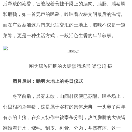
后释放的沁香，它缠绕着悬挂于梁上的腊肉、腊肠、腊猪脚
和腊鸭，如一首无声的民谣，吟唱着农耕文明最后的温情。
而在广西荔浦这片南来北往交汇的土地上，腊味不仅是一道
菜肴，更是一种生活方式，一段活色生香的年节叙事。
图为瑶族同胞的火塘熏腊场景 梁忠超 摄
腊月启封：勤劳大地上的冬日仪式
冬至前后，晨雾未散，山间村落便已苏醒。晒谷场上，
邻里相约杀年猪，这是属于乡村的集体庆典。一头养了两年
有余的土猪，在众人协作中被宰杀分割，热气腾腾的大铁锅
翻滚着开水，烧毛、刮皮、剔骨、分肉，井然有序。这一