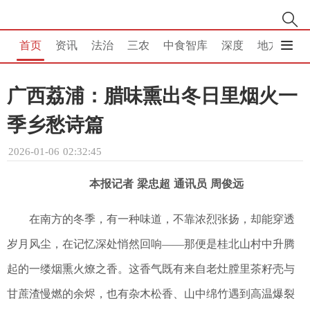
首页
资讯
法治
三农
中食智库
深度
地方
消
广西荔浦：腊味熏出冬日里烟火一
季乡愁诗篇
2026-01-06 02:32:45
本报记者 梁忠超 通讯员 周俊远
在南方的冬季，有一种味道，不靠浓烈张扬，却能穿透
岁月风尘，在记忆深处悄然回响——那便是桂北山村中升腾
起的一缕烟熏火燎之香。这香气既有来自老灶膛里茶籽壳与
甘蔗渣慢燃的余烬，也有杂木松香、山中绵竹遇到高温爆裂