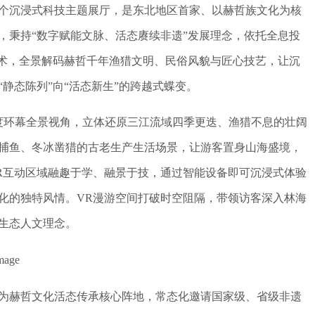
15个沉浸式科技主题展厅，是东北地区首家、以赫哲族文化为核
，秉持“数字赋能文脉、活态赓续非遗”发展理念，依托全息投
技术，全景解码赫哲千年渔猎文明、民俗风貌与匠心技艺，让沉
静态陈列”向“活态新生”的跨越式蝶变。
0度环幕全景视角，立体还原三江流域四季更迭、渔猎不息的壮阔
捕鱼、冬冰凿猎的古老生产生活场景，让游客置身山海盛境，
R互动区域融趣于学、融景于技，通过智能设备即可沉浸式体验
化的独特风情。VR漫游空间打破时空阻隔，带领访客深入林海
生态人文理念。
为赫哲文化活态传承核心阵地，常态化邀请国家级、省级非遗