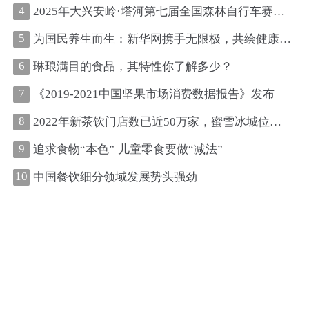
4
2025年大兴安岭·塔河第七届全国森林自行车赛圆满收官
5
为国民养生而生：新华网携手无限极，共绘健康中国新图景
6
琳琅满目的食品，其特性你了解多少？
7
《2019-2021中国坚果市场消费数据报告》发布
8
2022年新茶饮门店数已近50万家，蜜雪冰城位居第一、古茗第二
9
追求食物“本色” 儿童零食要做“减法”
10
中国餐饮细分领域发展势头强劲