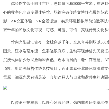
体验馆坐落于同江市区，总建筑面积5000平方米，布设
心的数字化非遗专题体验馆。场馆突破传统文博静态展陈范式
影、AR交互体验、VR全景漫游、实景环境模拟等前沿数字
寂千年的民族文化可视、可感、可游、可悟，实现传统文化从“
馆内光影融汇古今，文脉穿越千年。全息穹幕剧场以36
图景。江水浩荡东流，鱼群逐浪腾跃，生动再现赫哲先民夏江
沉浸式体悟少数民族顺应自然、逐水而居的古老生存智慧。A
顶杠、射箭等赫哲传统竞技项目，近距离感受北疆冰雪渔猎文
雪原，溯源先民狩猎足迹，真切诠释人与自然和谐共生的边疆
以传承守护根脉，以匠心延续经典。馆内非遗研学基地作