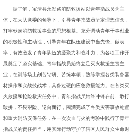
据了解，宝清县永发路消防救援站以青年指战员为主
体，在大队党委的领导下，引导青年指战员坚定理想信念，
打牢献身消防救援事业的思想根基。充分调动青年干事创业
的积极性和主动性，引导青年在队伍建设中当先锋、做表
率，有效激发了青年队伍的凝聚力和战斗力，为各项工作开
展奠定了坚实基础。青年指战员始终立足灭火救援主责主
业，在训练场上刻苦钻研、苦练本领，熟练掌握各类装备器
材操作和实战技战术，具备过硬的应急救援能力。在各类灭
火救援和抢险救灾任务中，青年指战员始终冲锋在前、敢打
敢拼，不畏艰险、逆向而行，圆满完成了各类灾害事故处置
和重大消防安保任务，在一次次血与火的考验中践行了青年
指战员的责任担当，用实际行动守护了辖区人民群众生命财