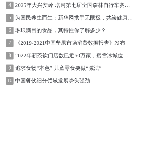
4
2025年大兴安岭·塔河第七届全国森林自行车赛圆满收官
5
为国民养生而生：新华网携手无限极，共绘健康中国新图景
6
琳琅满目的食品，其特性你了解多少？
7
《2019-2021中国坚果市场消费数据报告》发布
8
2022年新茶饮门店数已近50万家，蜜雪冰城位居第一、古茗第二
9
追求食物“本色” 儿童零食要做“减法”
10
中国餐饮细分领域发展势头强劲