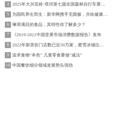
4
2025年大兴安岭·塔河第七届全国森林自行车赛圆满收官
5
为国民养生而生：新华网携手无限极，共绘健康中国新图景
6
琳琅满目的食品，其特性你了解多少？
7
《2019-2021中国坚果市场消费数据报告》发布
8
2022年新茶饮门店数已近50万家，蜜雪冰城位居第一、古茗第二
9
追求食物“本色” 儿童零食要做“减法”
10
中国餐饮细分领域发展势头强劲