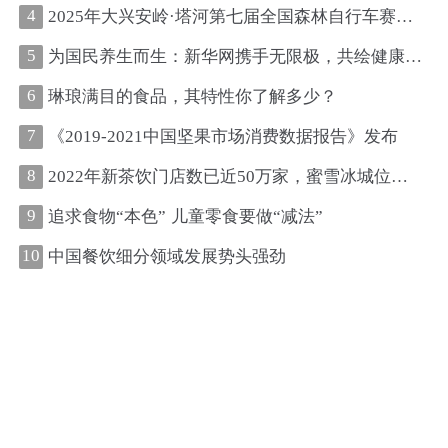
4
2025年大兴安岭·塔河第七届全国森林自行车赛圆满收官
5
为国民养生而生：新华网携手无限极，共绘健康中国新图景
6
琳琅满目的食品，其特性你了解多少？
7
《2019-2021中国坚果市场消费数据报告》发布
8
2022年新茶饮门店数已近50万家，蜜雪冰城位居第一、古茗第二
9
追求食物“本色” 儿童零食要做“减法”
10
中国餐饮细分领域发展势头强劲