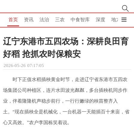
首页
资讯
法治
三农
中食智库
深度
地方
消
辽宁东港市五四农场：深耕良田育
好稻 抢抓农时保粮安
2026-05-26 07:17:05
时下正值水稻插秧黄金时节，走进辽宁省东港市五四农
场集团公司种植区，连片水田波光粼粼，多台插秧机同步作
业，伴着隆隆机声稳步前行，一行行嫩绿的秧苗整齐入
土。“现在插秧全是机械化，一台机器一天能插百十来亩，省
心又高效。”农户李国栋笑着说。