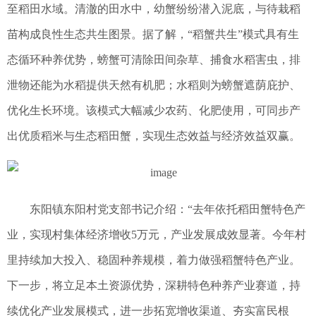
至稻田水域。清澈的田水中，幼蟹纷纷潜入泥底，与待栽稻
苗构成良性生态共生图景。据了解，“稻蟹共生”模式具有生
态循环种养优势，螃蟹可清除田间杂草、捕食水稻害虫，排
泄物还能为水稻提供天然有机肥；水稻则为螃蟹遮荫庇护、
优化生长环境。该模式大幅减少农药、化肥使用，可同步产
出优质稻米与生态稻田蟹，实现生态效益与经济效益双赢。
东阳镇东阳村党支部书记介绍：“去年依托稻田蟹特色产
业，实现村集体经济增收5万元，产业发展成效显著。今年村
里持续加大投入、稳固种养规模，着力做强稻蟹特色产业。
下一步，将立足本土资源优势，深耕特色种养产业赛道，持
续优化产业发展模式，进一步拓宽增收渠道、夯实富民根