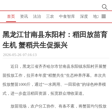
首页
资讯
法治
三农
中食智库
深度
地方
消
黑龙江甘南县东阳村：稻田放苗育
生机 蟹稻共生促振兴
2026-05-26 07:16:13
近日，黑龙江省齐齐哈尔市甘南县东阳镇东阳村开展蟹
苗投放工作，拉开本年度“稻蟹共生”生态种养序幕。本次共
投放蟹苗1000斤，通过“一水两用、一田双收”的绿色种养模
式，进一步盘活稻田资源，拓宽群众增收渠道。
放苗现场，农户分工协作、有条不紊，将蟹苗均匀投放